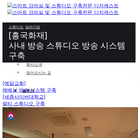
Skip
to
content
스튜디오
,
일반기업
[흥국화재]
사내 방송 스튜디오 방송 시스템
회사소개
구축
회사소개
찾아오시는 길
[예닮교회]
예배실 방송 시스템 구축
솔루션
[세종사이버대학교]
멀티 스튜디오 구축
스마트 회의실 | 중형 회의실
스마트 회의실 | 대형 컨퍼런스 룸
구축실적