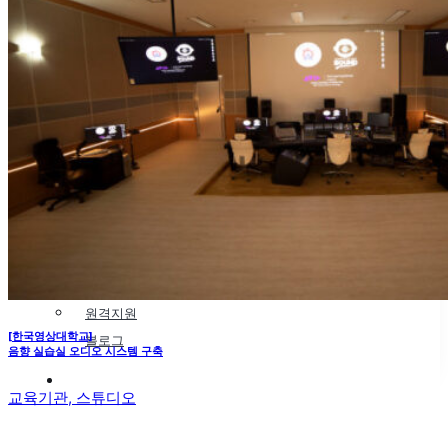
제품소개
고객지원
공지 게시판
자주묻는 질문
문의 게시판
자료실
원격지원
[한국영상대학교]
블로그
음향 실습실 오디오 시스템 구축
견적문의
교육기관, 스튜디오
쇼핑몰