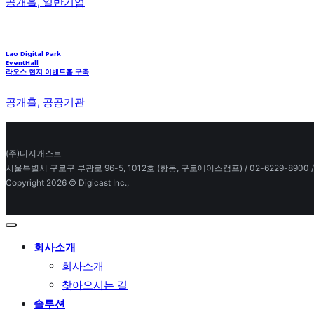
공개홀, 일반기업
Lao Digital Park
EventHall
라오스 현지 이벤트홀 구축
공개홀, 공공기관
(주)디지캐스트
서울특별시 구로구 부광로 96-5, 1012호 (항동, 구로에이스캠프) / 02-6229-8900 / pmj
Copyright 2026 © Digicast Inc.,
회사소개
회사소개
찾아오시는 길
솔루션