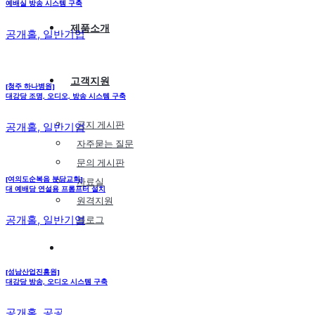
예배실 방송 시스템 구축
제품소개
공개홀, 일반기업
고객지원
[청주 하나병원]
대강당 조명, 오디오, 방송 시스템 구축
공지 게시판
공개홀, 일반기업
자주묻는 질문
문의 게시판
[여의도순복음 분당교회]
자료실
대 예배당 연설용 프롬프터 설치
원격지원
공개홀, 일반기업
블로그
견적문의
[성남산업진흥원]
쇼핑몰
대강당 방송, 오디오 시스템 구축
공개홀, 공공기관