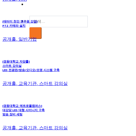
검
[애터미 천안 연수원 강당]
PTZ 카메라 설치
색:
공개홀, 일반기업
[경동대학교 자양홀]
스마트 강의실
LED 전광판/방송/오디오/조명 시스템 구축
공개홀, 교육기관, 스마트 강의실
[경동대학교_메트로폴캠퍼스]
대강당 LED 대형 사이니지 구축
방송 장비 세팅
공개홀, 교육기관, 스마트 강의실