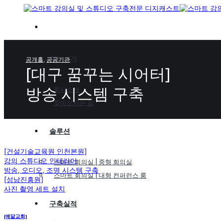
Skip
to
content
회사소개
공개홀
,
공공기관
[대구 꿈꾸는 시어터]
방송 시스템 구축
회사소개
찾아오시는 길
솔루션
[건설기술교육원 인천본원]
강의 스튜디오 인테리어
스마트 회의실 | 중형 회의실
방송, 오디오, 조명 시스템 구축
스마트 회의실 | 대형 컨퍼런스 룸
[성남진흥원]
사진 촬영 세트 설치
구축실적
[예닮교회]