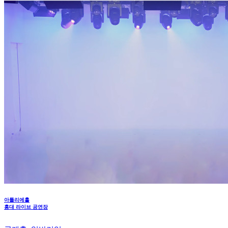
아틀리에홀
홍대 라이브 공연장